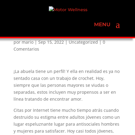
El envejecimiento de
Citas por Internet
por
mario
|
Sep 15, 2022
|
Uncategorized
|
0
Comentarios
¡La abuela tiene un perfil! Y ella en realidad es ya no
sentado casa con un trabajo de crochet. Hoy,
siempre que las personas mayores se viudas o
separadas, estos incluyen muy propensos a ser en
línea tratando de encontrar amor.
Citas por Internet tiene mucho tiempo atrás cuando
destruido su estigma entre adultos jóvenes como un
lugar espeluznante lugar para antisociales hombres
y mujeres para satisfacer. Hoy casi todos jóvenes,